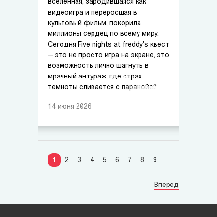
вселенная, зародившаяся как
видеоигра и переросшая в
культовый фильм, покорила
миллионы сердец по всему миру.
Сегодня Five nights at freddy's квест
— это не просто игра на экране, это
возможность лично шагнуть в
мрачный антураж, где страх
темноты сливается с паранойей.
14
июня
2026
1
2
3
4
5
6
7
8
9
Вперед