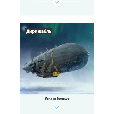
террориста, капитана и того, кто сможет
вести звездолет, чтобы вернуться домой?
К тому же, на планете вас явно кто-то
поджидает, и они не рады гостям...
Cыграть
Смотреть сценарий
Дирижабль
7
-
10
Игроков
1-2
ч.
Время игры
Стимпанк
Тематика
Мини-квестория
Тип квеста
Узнать больше