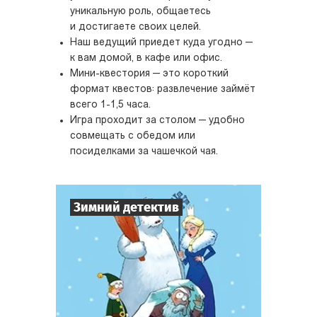
уникальную роль, общаетесь
и достигаете своих целей.
Наш ведущий приедет куда угодно —
к вам домой, в кафе или офис.
Мини-квестория — это короткий
формат квестов: развлечение займёт
всего 1-1,5 часа.
Игра проходит за столом — удобно
совмещать с обедом или
посиделками за чашечкой чая.
Зимний детектив
7
-
10
Игроков
1-2
ч.
Время игры
Детектив
Тематика