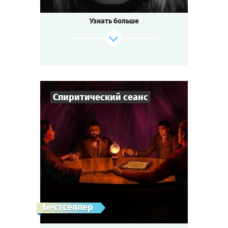
Узнать больше
Спиритический сеанс
Cыграть
Смотреть сценарий
7
-
10
Игроков
1-2
ч.
Время игры
Детектив
Тематика
Мини-квестория
Тип квеста
Тусклый свет свечей. Полутёмная
Бестселлер
комната. Люди собрались здесь, чтобы
вызвать дух покойного лорда. Он был убит