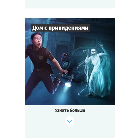
Дом с привидениями
Cыграть
Смотреть сценарий
4
-
10
Игроков
1-2
ч.
Время игры
Детектив
Тематика
Мини-квестория
Тип квеста
Старый Дом на окраине — плохое место.
Рассказывают, что в нём водятся
привидения
Узнать больше
и спрятан проклятый клад.
Призрак Археолога ходит с лопатой
по округе.
Белая Дама стучит в окна по ночам.