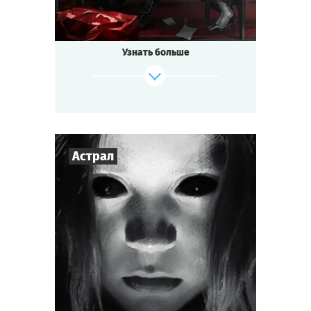
Узнать больше
Астрал
3
-
7
Игроков
1-1,5
ч.
Время игры
Мистика
Тематика
Cыграть
Смотреть сценарий
Мини-квестория
Тип квеста