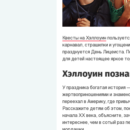
Квесты на Хэллоуин
пользуется
карнавал, страшилки и угощения
празднуется День Лицеиста. П
для детей настоящее яркое то
Хэллоуин позн
У праздника богатая история —
жертвоприношениями и знамено
переехал в Америку, где привы
Расскажите детям об этом, п
начала XX века, объясните, за
интереснее, чем в сотый раз п
мордашки.