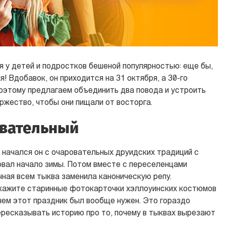
 у детей и подростков бешеной популярностью: еще бы,
! Вдобавок, он приходится на 31 октября, а 30-го
оэтому предлагаем объединить два повода и устроить
ржество, чтобы они пищали от восторга.
авательный
 начался он с очаровательных друидских традиций с
вал начало зимы. Потом вместе с переселенцами
чная всем тыква заменила каноническую репу.
окажите старинные фотокарточки хэллоуинских костюмов
чем этот праздник был вообще нужен. Это гораздо
ересказывать историю про то, почему в тыквах вырезают