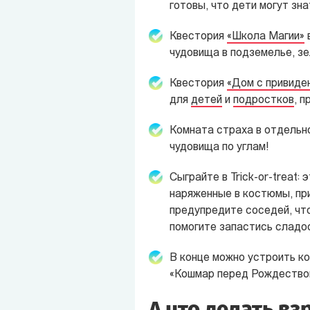
готовы, что дети могут зна
Квестория
«Школа Магии»
в
чудовища в подземелье, зе
Квестория
«Дом с привиде
для
детей
и
подростков
, п
Комната страха в отдельн
чудовища по углам!
Сыграйте в Trick-or-treat:
наряженные в костюмы, при
предупредите соседей, что
помогите запастись сладо
В конце можно устроить к
«Кошмар перед Рождеством
А что делать вз