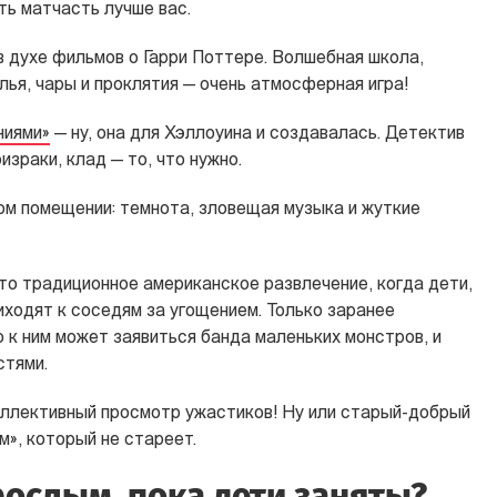
ть матчасть лучше вас.
 духе фильмов о Гарри Поттере. Волшебная школа,
лья, чары и проклятия — очень атмосферная игра!
ниями»
— ну, она для Хэллоуина и создавалась. Детектив
ризраки, клад — то, что нужно.
ом помещении: темнота, зловещая музыка и жуткие
 это традиционное американское развлечение, когда дети,
ходят к соседям за угощением. Только заранее
 к ним может заявиться банда маленьких монстров, и
стями.
оллективный просмотр ужастиков! Ну или старый-добрый
», который не стареет.
рослым, пока дети заняты?