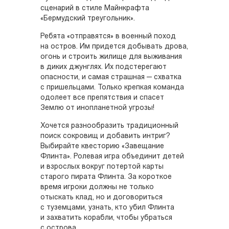
сценарий в стиле Майнкрафта
«Бермудский треугольник».
Ребята «отправятся» в военный поход
на остров. Им придется добывать дрова,
огонь и строить жилище для выживания
в диких джунглях. Их подстерегают
опасности, и самая страшная — схватка
с пришельцами. Только крепкая команда
одолеет все препятствия и спасет
Землю от инопланетной угрозы!
Хочется разнообразить традиционный
поиск сокровищ и добавить интриг?
Выбирайте квесторию «Завещание
Флинта». Ролевая игра объединит детей
и взрослых вокруг потертой карты
старого пирата Флинта. За короткое
время игроки должны не только
отыскать клад, но и договориться
с туземцами, узнать, кто убил Флинта
и захватить корабли, чтобы убраться
с острова.