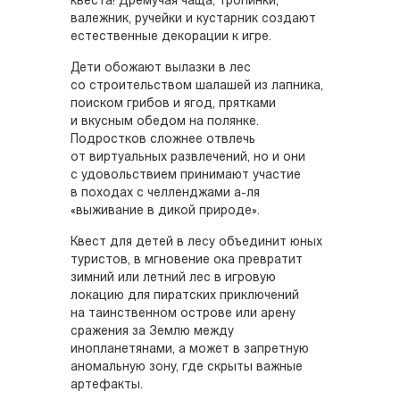
квеста! Дремучая чаща, тропинки,
валежник, ручейки и кустарник создают
естественные декорации к игре.
Дети обожают вылазки в лес
со строительством шалашей из лапника,
поиском грибов и ягод, прятками
и вкусным обедом на полянке.
Подростков сложнее отвлечь
от виртуальных развлечений, но и они
с удовольствием принимают участие
в походах с челленджами а-ля
«выживание в дикой природе».
Квест для детей в лесу объединит юных
туристов, в мгновение ока превратит
зимний или летний лес в игровую
локацию для пиратских приключений
на таинственном острове или арену
сражения за Землю между
инопланетянами, а может в запретную
аномальную зону, где скрыты важные
артефакты.