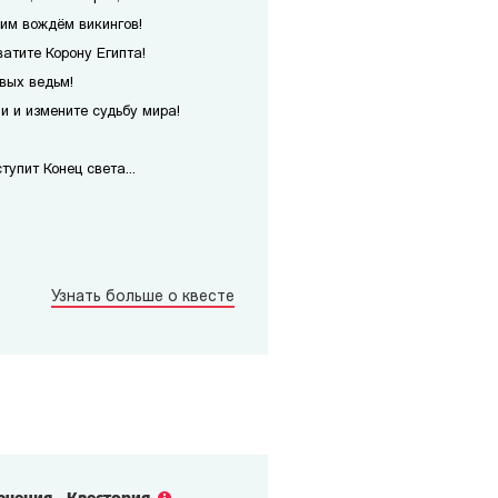
им вождём викингов!
атите Корону Египта!
вых ведьм!
 и измените судьбу мира!
упит Конец света...
Узнать больше о квесте