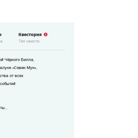
н
Квестория
ка
Тип квеста
ой Чёрного Билла,
алуне «Севен Мун»,
ства от всех
 событий
ы...