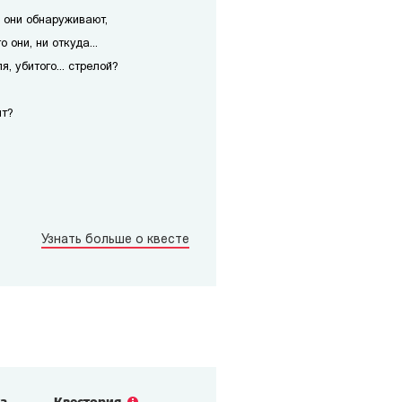
, они обнаруживают,
о они, ни откуда...
, убитого... стрелой?
ит?
Узнать больше о квесте