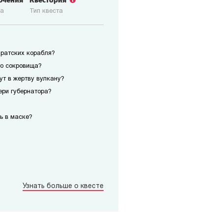
ючения
Квестория
ка
Тип квеста
иратских корабля?
го сокровища?
сут в жертву вулкану?
ери губернатора?
ь в маске?
Узнать больше о квесте