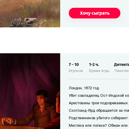
Хочу сыграть
7
-
10
1-2
ч.
Детект
Игроков
Время игры
Темати
Лондон, 1872 год.
Убит совладелец Ост-Индской ко
Арестованы трое подозреваемых. 
Скотланд-Ярд обращается за по
Родственников убитого собирают 
Мистика или логика? Обман или 