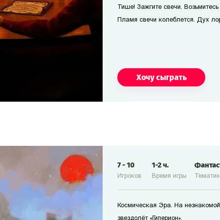
Тише! Зажгите свечи. Возьмитесь 
Пламя свечи колеблется. Дух лор
Хочу сыграть
7
-
10
1-2
ч.
Фанта
Игроков
Время игры
Темати
Космическая Эра. На незнакомой
звездолёт «Гиперион».