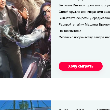
Великим Инквизитором или могуч
Силой оружия или интригами захв
Выпытайте секреты у средневеко
Раскройте тайну Машины Времени
Но торопитесь!
Согласно пророчеству завтра наст
Хочу сыграть