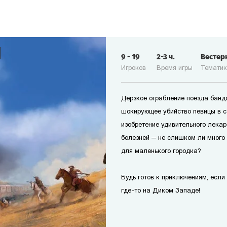
9
-
19
2-3
ч.
Вестер
Игроков
Время игры
Темати
Дерзкое ограбление поезда банд
шокирующее убийство певицы в с
изобретение удивительного лекар
болезней — не слишком ли много
для маленького городка?
Будь готов к приключениям, если т
где-то на Диком Западе!