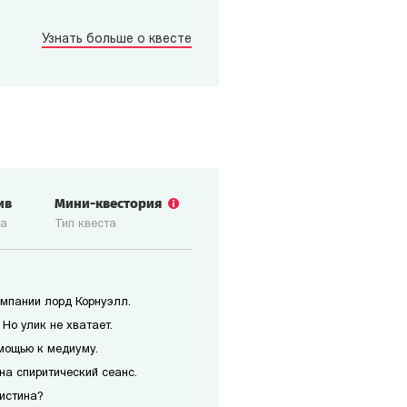
Узнать больше о квесте
ив
Мини-квестория
ка
Тип квеста
мпании лорд Корнуэлл.
Но улик не хватает.
мощью к медиуму.
на спиритический сеанс.
истина?