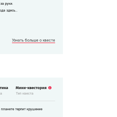
за руки.
да здесь...
Узнать больше о квесте
стика
Мини-квестория
ка
Тип квеста
 планете терпит крушение