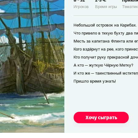
8
-
32
2-3
ч.
Прикл
Игроков
Время игры
Темати
Небольшой островок на Карибах.
Что привело в тихую бухту два п
Месть за капитана Флинта или е
Кого вздёрнут на рее, кого прине
Кто получит руку прекрасной доч
А кто — жуткую Чёрную Метку?
И кто же — таинственный мстител
Пришло время узнать!
Хочу сыграть