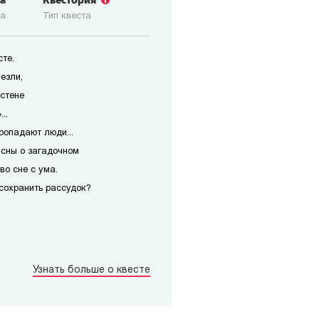
ка
Квестория
ка
Тип квеста
те.
езли,
 стене
..
ропадают люди...
 сны о загадочном
во сне с ума.
сохранить рассудок?
Узнать больше о квесте