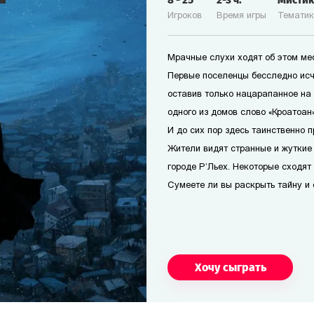
8
-
25
2-3
ч.
Мисти
Игроков
Время игры
Темати
Мрачные слухи ходят об этом мес
Первые поселенцы бесследно исч
оставив только нацарапанное на
одного из домов слово «Кроатоан».
И до сих пор здесь таинственно п
Жители видят странные и жуткие
городе Р’Льех. Некоторые сходят 
Сумеете ли вы раскрыть тайну и 
Хочу сыграть