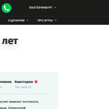
ЕКАТЕРИНБУРГ
СЦЕНАРИИ
ПРО ИГРЫ
 лет
ючения
Квестория
ка
Тип квеста
 музее оживают экспонаты.
зным, Клеопатрой,