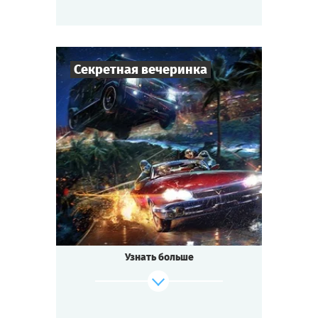
Секретная вечеринка
50
-
150
Игроков
1,5-2
ч.
Время игры
Фантастика
Тематика
Cыграть
Смотреть сценарий
Квестория
Тип квеста
Праздничное открытие Международного
Парка Развлечений!
Звёзды эстрады, мультимиллионеры,
Узнать больше
пресса...
Музыка, флирт, азартные игры!
Но главное — впереди!
Гостям обещают показать находки