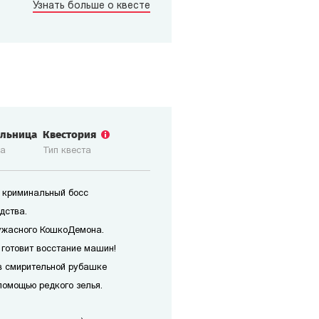
Узнать больше о квесте
ольница
Квестория
ка
Тип квеста
 криминальный босс
дства.
ужасного КошкоДемона.
 готовит восстание машин!
в смирительной рубашке
помощью редкого зелья.