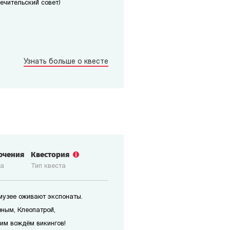
печительский совет)
Узнать больше о квесте
ючения
Квестория
ка
Тип квеста
 музее оживают экспонаты.
зным, Клеопатрой,
им вождём викингов!