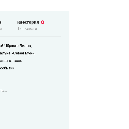
н
Квестория
ка
Тип квеста
ой Чёрного Билла,
алуне «Севен Мун»,
ства от всех
 событий
ы...