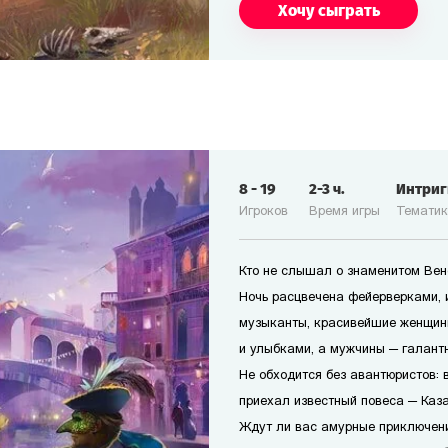
Хочу сыграть
8
-
19
2-3
ч.
Интри
Игроков
Время игры
Темати
Кто не слышал о знаменитом Ве
Ночь расцвечена фейерверками, 
музыканты, красивейшие женщин
и улыбками, а мужчины — галант
Не обходится без авантюристов: в
приехал известный повеса — Каз
Ждут ли вас амурные приключени