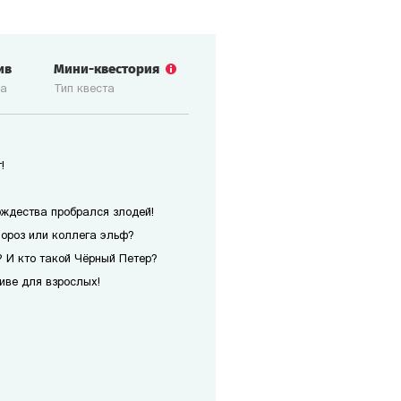
ив
Мини-квестория
ка
Тип квеста
!
ождества пробрался злодей!
Мороз или коллега эльф?
 И кто такой Чёрный Петер?
иве для взрослых!