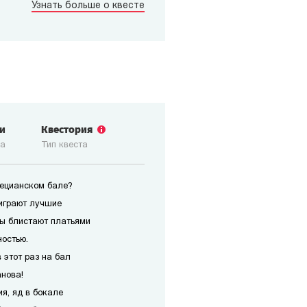
Узнать больше о квесте
ги
Квестория
ка
Тип квеста
нецианском бале?
играют лучшие
ы блистают платьями
ностью.
 этот раз на бал
анова!
я, яд в бокале