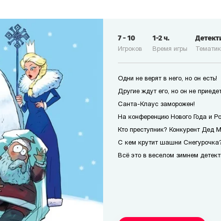
7
-
10
1-2
ч.
Детект
Игроков
Время игры
Темати
Одни не верят в него, но он есть!
Другие ждут его, но он не приедет
Санта-Клаус заморожен!
На конференцию Нового Года и Р
Кто преступник? Конкурент Дед 
С кем крутит шашни Снегурочка?
Всё это в веселом зимнем детект