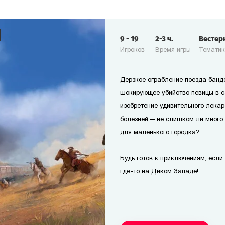
9
-
19
2-3
ч.
Вестер
Игроков
Время игры
Темати
Дерзкое ограбление поезда банд
шокирующее убийство певицы в с
изобретение удивительного лекар
болезней — не слишком ли много
для маленького городка?
Будь готов к приключениям, если т
где-то на Диком Западе!