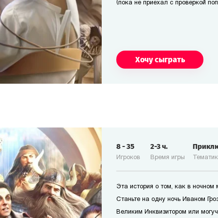
(пока не приехал с проверкой по
Хочу сыграть
8
-
35
2-3
ч.
Прикл
Игроков
Время игры
Темати
Эта история о том, как в ночном
Станьте на одну ночь Иваном Гро
Великим Инквизитором или могуч