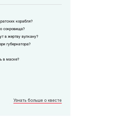
иратских корабля?
го сокровища?
сут в жертву вулкану?
ери губернатора?
ь в маске?
Узнать больше о квесте