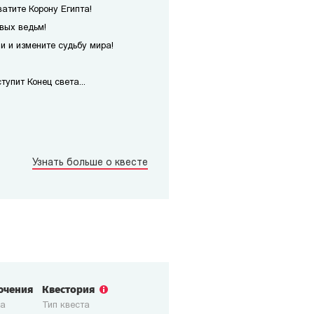
атите Корону Египта!
вых ведьм!
 и измените судьбу мира!
упит Конец света...
Узнать больше о квесте
ючения
Квестория
ка
Тип квеста