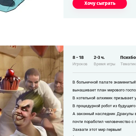
Хочу сыграть
8
-
18
2-3
ч.
Психб
Игроков
Время игры
Темати
В больничной палате знаменитый
вынашивает план мирового госпо
В котельной алхимик призывает 
В процедурной робот из будущего
А законный наследник Дракулы 
почти поработил человечество с 
Захвати этот мир первым!