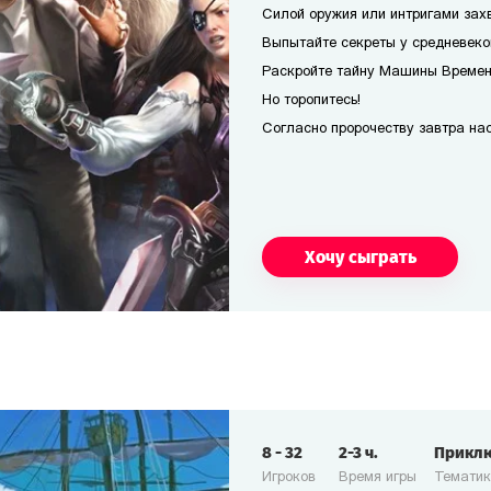
Силой оружия или интригами захв
Выпытайте секреты у средневеко
Раскройте тайну Машины Времени
Но торопитесь!
Согласно пророчеству завтра наст
Хочу сыграть
8
-
32
2-3
ч.
Прикл
Игроков
Время игры
Темати