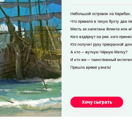
Небольшой островок на Карибах.
Что привело в тихую бухту два п
Месть за капитана Флинта или е
Кого вздёрнут на рее, кого прине
Кто получит руку прекрасной доч
А кто — жуткую Чёрную Метку?
И кто же — таинственный мстител
Пришло время узнать!
Хочу сыграть