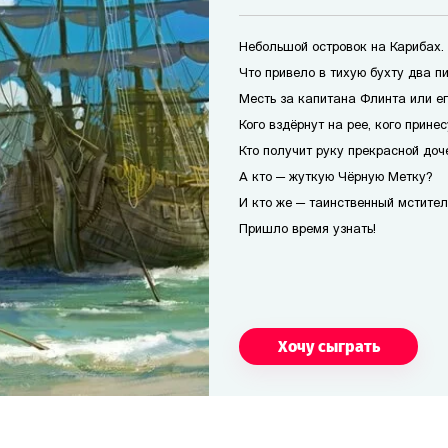
Небольшой островок на Карибах.
Что привело в тихую бухту два п
Месть за капитана Флинта или е
Кого вздёрнут на рее, кого прине
Кто получит руку прекрасной доч
А кто — жуткую Чёрную Метку?
И кто же — таинственный мстител
Пришло время узнать!
Хочу сыграть