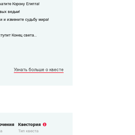
атите Корону Египта!
вых ведьм!
 и измените судьбу мира!
упит Конец света...
Узнать больше о квесте
ючения
Квестория
ка
Тип квеста