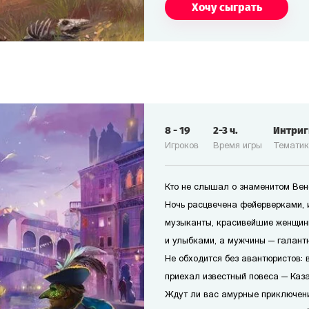
Хочу сыграть
8
-
19
2-3
ч.
Интри
Игроков
Время игры
Темати
Кто не слышал о знаменитом Ве
Ночь расцвечена фейерверками, 
музыканты, красивейшие женщин
и улыбками, а мужчины — галант
Не обходится без авантюристов: в
приехал известный повеса — Каз
Ждут ли вас амурные приключени