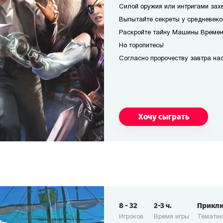
Силой оружия или интригами захв
Выпытайте секреты у средневеко
Раскройте тайну Машины Времени
Но торопитесь!
Согласно пророчеству завтра наст
Хочу сыграть
8
-
32
2-3
ч.
Прикл
Игроков
Время игры
Темати