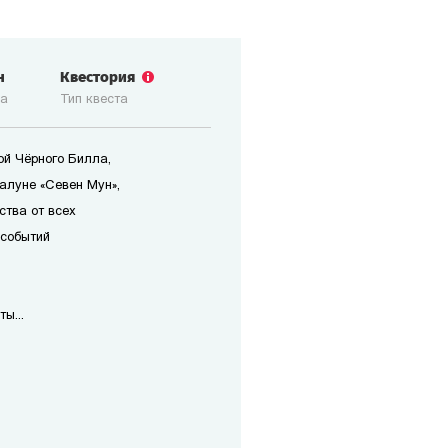
н
Квестория
ка
Тип квеста
ой Чёрного Билла,
алуне «Севен Мун»,
ства от всех
 событий
ы...