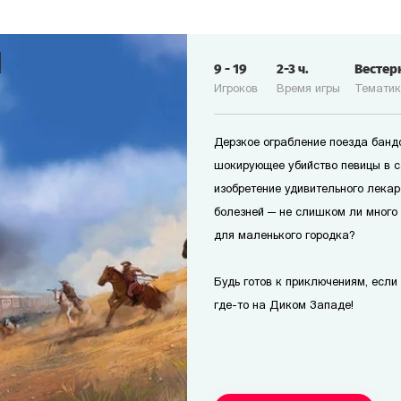
9
-
19
2-3
ч.
Вестер
Игроков
Время игры
Темати
Дерзкое ограбление поезда банд
шокирующее убийство певицы в с
изобретение удивительного лекар
болезней — не слишком ли много
для маленького городка?
Будь готов к приключениям, если т
где-то на Диком Западе!