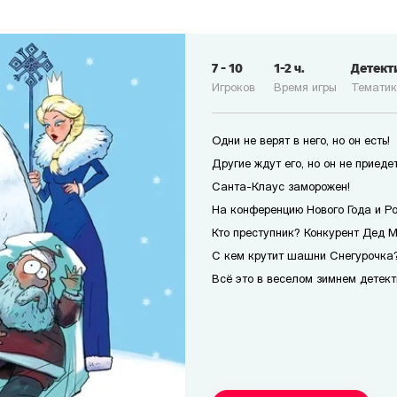
7
-
10
1-2
ч.
Детект
Игроков
Время игры
Темати
Одни не верят в него, но он есть!
Другие ждут его, но он не приедет
Санта-Клаус заморожен!
На конференцию Нового Года и Р
Кто преступник? Конкурент Дед 
С кем крутит шашни Снегурочка?
Всё это в веселом зимнем детект