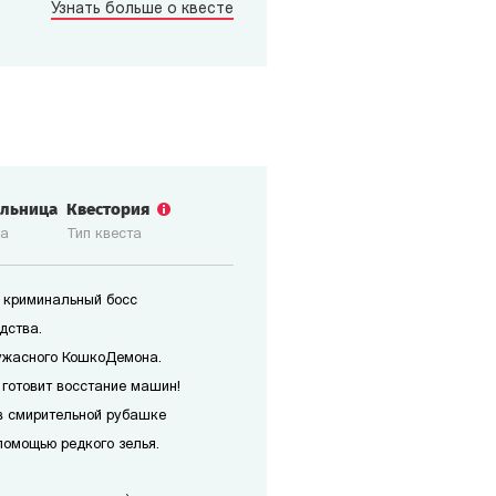
Узнать больше о квесте
ольница
Квестория
ка
Тип квеста
 криминальный босс
дства.
ужасного КошкоДемона.
 готовит восстание машин!
в смирительной рубашке
помощью редкого зелья.