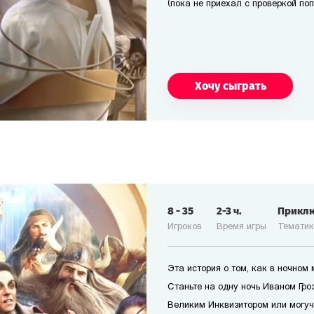
(пока не приехал с проверкой по
Хочу сыграть
8
-
35
2-3
ч.
Прикл
Игроков
Время игры
Темати
Эта история о том, как в ночном
Станьте на одну ночь Иваном Гро
Великим Инквизитором или могуч