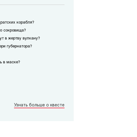
иратских корабля?
го сокровища?
сут в жертву вулкану?
ери губернатора?
ь в маске?
Узнать больше о квесте