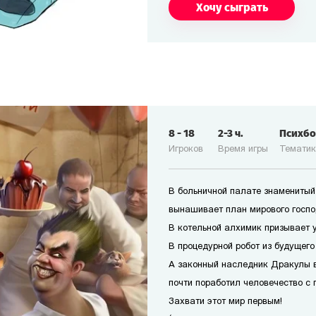
Хочу сыграть
8
-
18
2-3
ч.
Психб
Игроков
Время игры
Темати
В больничной палате знаменитый
вынашивает план мирового госпо
В котельной алхимик призывает 
В процедурной робот из будущего
А законный наследник Дракулы 
почти поработил человечество с 
Захвати этот мир первым!