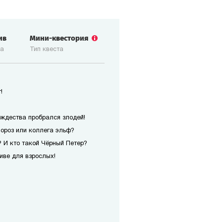
ив
Мини-квестория
ка
Тип квеста
!
ождества пробрался злодей!
Мороз или коллега эльф?
 И кто такой Чёрный Петер?
иве для взрослых!