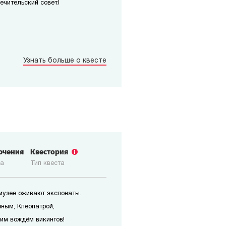
печительский совет)
Узнать больше о квесте
ючения
Квестория
ка
Тип квеста
 музее оживают экспонаты.
зным, Клеопатрой,
им вождём викингов!