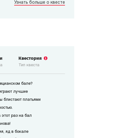
Узнать больше о квесте
ги
Квестория
ка
Тип квеста
нецианском бале?
играют лучшие
ы блистают платьями
ностью.
 этот раз на бал
анова!
я, яд в бокале